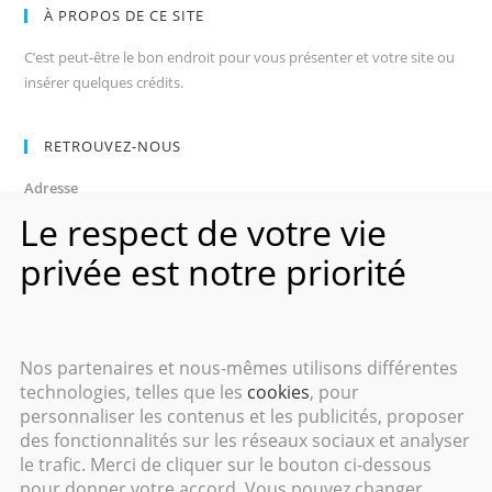
À PROPOS DE CE SITE
C’est peut-être le bon endroit pour vous présenter et votre site ou
insérer quelques crédits.
RETROUVEZ-NOUS
Adresse
Avenue des Champs-Élysées
Le respect de votre vie
75008, Paris
privée est notre priorité
Heures d’ouverture
Du lundi au vendredi : 9h00–17h00
Les samedi et dimanche : 11h00–15h00
Nos partenaires et nous-mêmes utilisons différentes
technologies, telles que les
cookies
, pour
personnaliser les contenus et les publicités, proposer
des fonctionnalités sur les réseaux sociaux et analyser
le trafic. Merci de cliquer sur le bouton ci-dessous
Copyright 2016 - Cyril GANTIN - Tous droits réservés.
pour donner votre accord. Vous pouvez changer