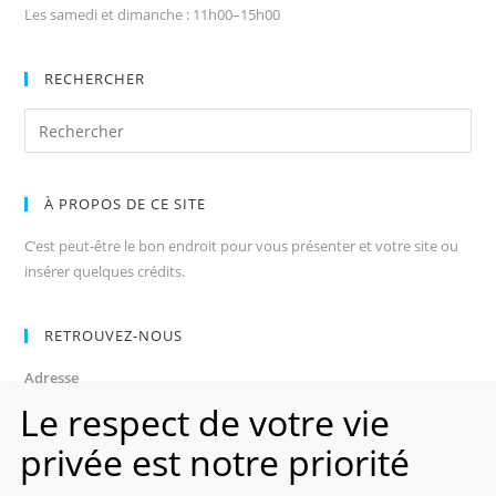
Les samedi et dimanche : 11h00–15h00
RECHERCHER
À PROPOS DE CE SITE
C’est peut-être le bon endroit pour vous présenter et votre site ou
insérer quelques crédits.
RETROUVEZ-NOUS
Adresse
Avenue des Champs-Élysées
Le respect de votre vie
75008, Paris
privée est notre priorité
Heures d’ouverture