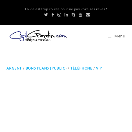
La vie est trop courte pour ne pas vivre ses rêves !
Menu
ARGENT
/
BONS PLANS (PUBLIC)
/
TÉLÉPHONE
/
VIP