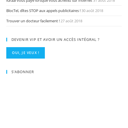
iGraal vous paye lorsque vous achetez sur Internet
31 août 2018
BlocTel, dîtes STOP aux appels publicitaires !
30 août 2018
Trouver un docteur facilement !
27 août 2018
DEVENIR VIP ET AVOIR UN ACCÈS INTÉGRAL ?
OUI, JE VEUX !
S’ABONNER