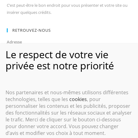
C’est peut-être le bon endroit pour vous présenter et votre site ou
insérer quelques crédits.
RETROUVEZ-NOUS
Adresse
Avenue des Champs-Élysées
Le respect de votre vie
75008, Paris
privée est notre priorité
Heures d’ouverture
Du lundi au vendredi : 9h00–17h00
Les samedi et dimanche : 11h00–15h00
Nos partenaires et nous-mêmes utilisons différentes
technologies, telles que les
cookies
, pour
personnaliser les contenus et les publicités, proposer
des fonctionnalités sur les réseaux sociaux et analyser
le trafic. Merci de cliquer sur le bouton ci-dessous
Copyright 2016 - Cyril GANTIN - Tous droits réservés.
pour donner votre accord. Vous pouvez changer
Mentions Légales
|
Respect de la vie privée
|
Contact
d’avis et modifier vos choix à tout moment.