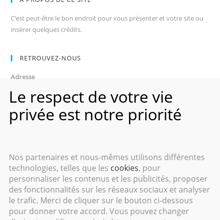
C’est peut-être le bon endroit pour vous présenter et votre site ou
insérer quelques crédits.
RETROUVEZ-NOUS
Adresse
Avenue des Champs-Élysées
Le respect de votre vie
75008, Paris
privée est notre priorité
Heures d’ouverture
Du lundi au vendredi : 9h00–17h00
Les samedi et dimanche : 11h00–15h00
Nos partenaires et nous-mêmes utilisons différentes
technologies, telles que les
cookies
, pour
personnaliser les contenus et les publicités, proposer
des fonctionnalités sur les réseaux sociaux et analyser
le trafic. Merci de cliquer sur le bouton ci-dessous
Copyright 2016 - Cyril GANTIN - Tous droits réservés.
pour donner votre accord. Vous pouvez changer
Mentions Légales
|
Respect de la vie privée
|
Contact