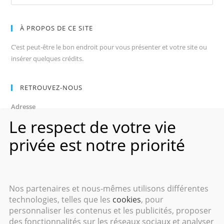
À PROPOS DE CE SITE
C’est peut-être le bon endroit pour vous présenter et votre site ou
insérer quelques crédits.
RETROUVEZ-NOUS
Adresse
Avenue des Champs-Élysées
Le respect de votre vie
75008, Paris
privée est notre priorité
Heures d’ouverture
Du lundi au vendredi : 9h00–17h00
Les samedi et dimanche : 11h00–15h00
Nos partenaires et nous-mêmes utilisons différentes
technologies, telles que les
cookies
, pour
personnaliser les contenus et les publicités, proposer
des fonctionnalités sur les réseaux sociaux et analyser