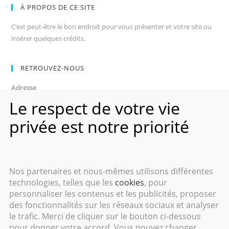
À PROPOS DE CE SITE
C’est peut-être le bon endroit pour vous présenter et votre site ou
insérer quelques crédits.
RETROUVEZ-NOUS
Adresse
Avenue des Champs-Élysées
Le respect de votre vie
75008, Paris
privée est notre priorité
Heures d’ouverture
Du lundi au vendredi : 9h00–17h00
Les samedi et dimanche : 11h00–15h00
Nos partenaires et nous-mêmes utilisons différentes
technologies, telles que les
cookies
, pour
personnaliser les contenus et les publicités, proposer
des fonctionnalités sur les réseaux sociaux et analyser
le trafic. Merci de cliquer sur le bouton ci-dessous
Copyright 2016 - Cyril GANTIN - Tous droits réservés.
pour donner votre accord. Vous pouvez changer