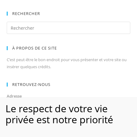
RECHERCHER
À PROPOS DE CE SITE
C’est peut-être le bon endroit pour vous présenter et votre site ou
insérer quelques crédits.
RETROUVEZ-NOUS
Adresse
Avenue des Champs-Élysées
Le respect de votre vie
75008, Paris
privée est notre priorité
Heures d’ouverture
Du lundi au vendredi : 9h00–17h00