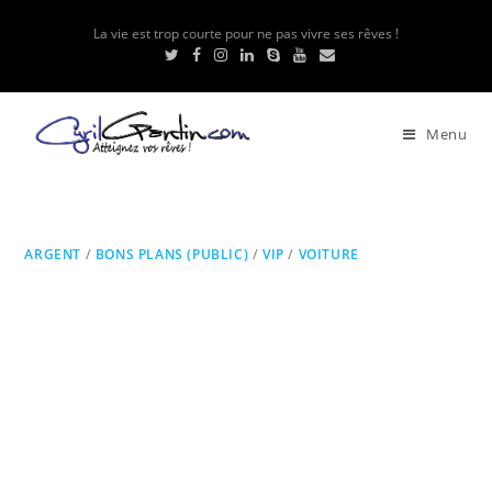
La vie est trop courte pour ne pas vivre ses rêves !
Menu
ARGENT
/
BONS PLANS (PUBLIC)
/
VIP
/
VOITURE