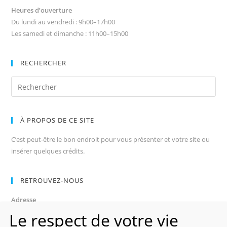
Heures d’ouverture
Du lundi au vendredi : 9h00–17h00
Les samedi et dimanche : 11h00–15h00
RECHERCHER
À PROPOS DE CE SITE
C’est peut-être le bon endroit pour vous présenter et votre site ou
insérer quelques crédits.
RETROUVEZ-NOUS
Adresse
Avenue des Champs-Élysées
Le respect de votre vie
75008, Paris